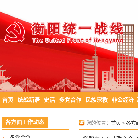
首页
统战新语
史话
多党合作
民族宗教
非公经济
各方面工作动态
您的位置：
首页
>
各方
多党合作