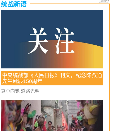
统战新语
中央统战部《人民日报》刊文，纪念陈叔通
先生诞辰150周年
真心向党 道路光明