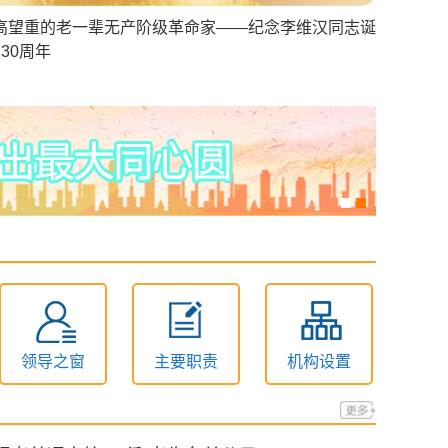
高望重的老一辈无产阶级革命家——纪念李维汉同志诞
130周年
领导之窗
主要职责
机构设置