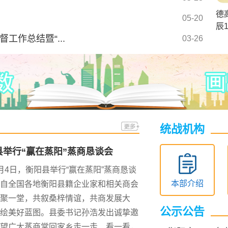
德
05-20
辰
作总结暨“...
03-26
统战机构
县举行“赢在蒸阳”蒸商恳谈会
日，衡阳县举行“赢在蒸阳”蒸商恳谈
本部介绍
自全国各地衡阳县籍企业家和相关商会
聚一堂，共叙桑梓情谊，共商发展大
公示公告
绘美好蓝图。县委书记孙浩发出诚挚邀
望广大蒸商常回家乡走一走、看一看，